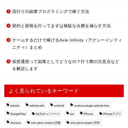
流行りの副業プログラミングで稼ぐ方法
節約と節税を行ってまずは無駄な出費を減らす方法
ゲームするだけで稼げるAxie Infinity（アクシーインフィ
ニティ）まとめ
仮想通貨って副業としてどうなの？行う際の注意点など
を解説します
よく見られているキーワード
admob
admob-sdk
android
cordova-plugin-admob-free
GooglePlay
GoToキャンペーン
ios
iPhone
iPhoneアプリ
monaca
one piece project 評価
one piece project 評判