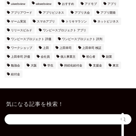
uiwebview
wkwebview
おすすめ
アドモブ
アプリ
アプリアワード
アプリビジネス
アプリ大会
アプリ開発
ゲーム実況
スマホアプリ
トリキマラソン
ネットビジネス
リリースビルド
ワンピースプロジェクト アプリ
ワンピースプロジェクト 評価
ワンピースプロジェクト 評判
ワークショップ
上田
上田幸司
上田幸司 検証
上田幸司 評価
会社員
個人事業主
初心者
副業
勉強会
大阪
学生
持続化給付金
支援金
東京
給付金
上田公式メルマガ
気になる記事を検索！
お問い合わせ