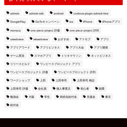
admob
admob-sdk
android
cordova-plugin-admob-free
GooglePlay
GoToキャンペーン
ios
iPhone
iPhoneアプリ
monaca
one piece project 評価
one piece project 評判
uiwebview
wkwebview
おすすめ
アドモブ
アプリ
アプリアワード
アプリビジネス
アプリ大会
アプリ開発
ゲーム実況
スマホアプリ
トリキマラソン
ネットビジネス
リリースビルド
ワンピースプロジェクト アプリ
ワンピースプロジェクト 評価
ワンピースプロジェクト 評判
ワークショップ
上田
上田幸司
上田幸司 検証
上田幸司 評価
会社員
個人事業主
初心者
副業
勉強会
大阪
学生
持続化給付金
支援金
東京
給付金