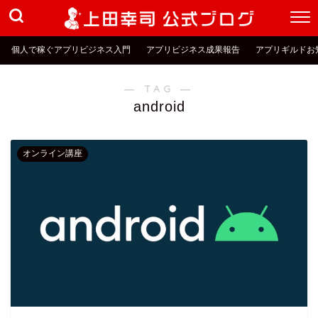
個人で稼ぐアプリビジネス入門
アプリビジネス成果報告
アプリギルドお
― TAG ―
android
オンライン講座