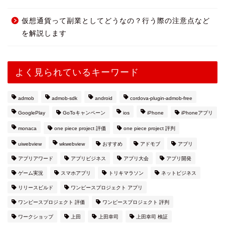
仮想通貨って副業としてどうなの？行う際の注意点など
を解説します
よく見られているキーワード
admob
admob-sdk
android
cordova-plugin-admob-free
GooglePlay
GoToキャンペーン
ios
iPhone
iPhoneアプリ
monaca
one piece project 評価
one piece project 評判
uiwebview
wkwebview
おすすめ
アドモブ
アプリ
アプリアワード
アプリビジネス
アプリ大会
アプリ開発
ゲーム実況
スマホアプリ
トリキマラソン
ネットビジネス
リリースビルド
ワンピースプロジェクト アプリ
ワンピースプロジェクト 評価
ワンピースプロジェクト 評判
ワークショップ
上田
上田幸司
上田幸司 検証