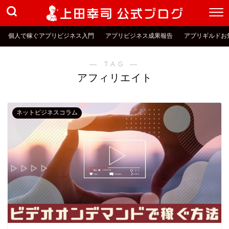
個人で稼ぐアプリビジネス入門
アプリビジネス成果報告
アプリギルドお
― TAG ―
アフィリエイト
ネットビジネスコラム