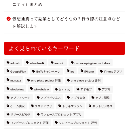
ニティ）まとめ
仮想通貨って副業としてどうなの？行う際の注意点など
を解説します
よく見られているキーワード
admob
admob-sdk
android
cordova-plugin-admob-free
GooglePlay
GoToキャンペーン
ios
iPhone
iPhoneアプリ
monaca
one piece project 評価
one piece project 評判
uiwebview
wkwebview
おすすめ
アドモブ
アプリ
アプリアワード
アプリビジネス
アプリ大会
アプリ開発
ゲーム実況
スマホアプリ
トリキマラソン
ネットビジネス
リリースビルド
ワンピースプロジェクト アプリ
ワンピースプロジェクト 評価
ワンピースプロジェクト 評判