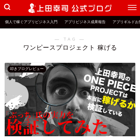
個人で稼ぐアプリビジネス入門
アプリビジネス成果報告
アプリギルドお
― TAG ―
ワンピースプロジェクト 稼げる
叩きブログレビュー