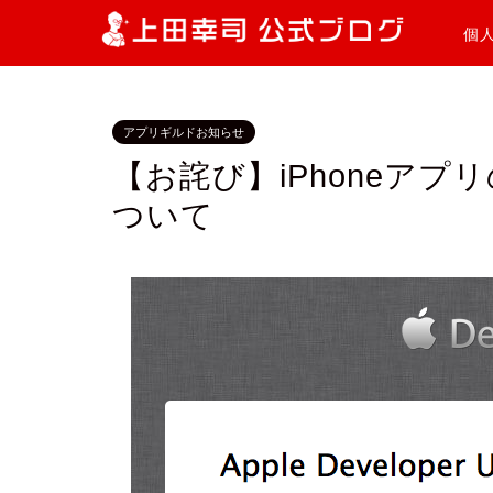
個
アプリギルドお知らせ
【お詫び】iPhoneア
ついて