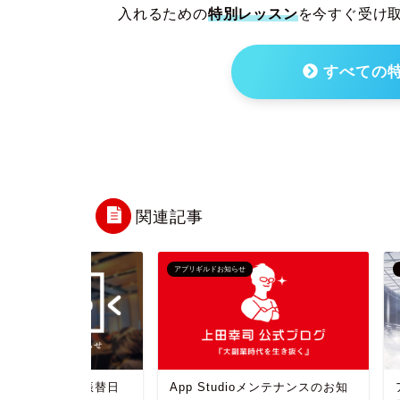
入れるための
特別レッスン
を今すぐ受け
すべての
関連記事
アプリギルドお知らせ
アプリギルドお知
プの振替日
App Studioメンテナンスのお知
アプリアワ