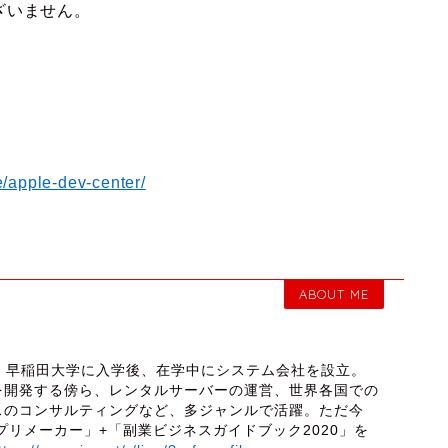
ざいません。
e/apple-dev-center/
ABOUT ME
締役 早稲田大学に入学後、在学中にシステム会社を設立。
を開発する傍ら、レンタルサーバーの運営、世界各国での
スのコンサルティングなど、多ジャンルで活躍。ただ今
プリメーカー」+「副業ビジネスガイドブック2020」を