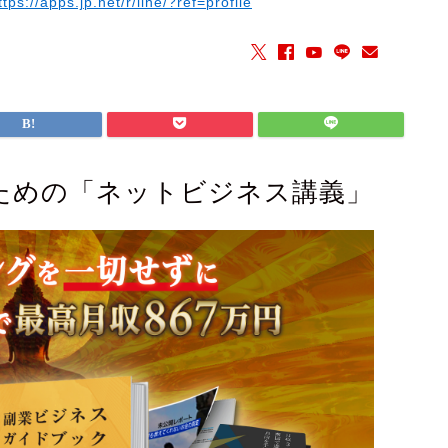
ttps://apps.jp.net/r/line/?ref=profile
ための「ネットビジネス講義」