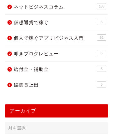
ネットビジネスコラム
135
仮想通貨で稼ぐ
5
個人で稼ぐアプリビジネス入門
52
叩きブログレビュー
6
給付金・補助金
5
プリ紹介
アプリ紹介
編集長上田
5
アーカイブ
ンター試験日本史B
癒やしの音楽まとめアプリ