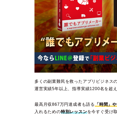
多くの副業難民を救ったアプリビジネス
運営実績5年以上、指導実績1200名を超
最高月収867万円達成者も語る
「時間」や
入れるための
特別レッスン
を今すぐ受け