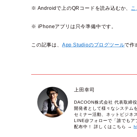
※ Androidで上のQRコードを読み込むか、
こ
※ iPhoneアプリは只今準備中です。
この記事は、
App Studioのブログツール
で作
上田幸司
DACOON株式会社 代表取
開発者として様々なシステム
セミナー活動、ネットビジネ
LINE@フォローで「誰でもア
配布中！ 詳しくはこちら →
h