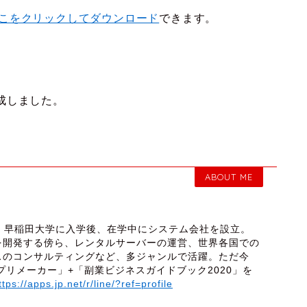
こをクリックしてダウンロード
できます。
成しました。
ABOUT ME
締役 早稲田大学に入学後、在学中にシステム会社を設立。
を開発する傍ら、レンタルサーバーの運営、世界各国での
スのコンサルティングなど、多ジャンルで活躍。ただ今
プリメーカー」+「副業ビジネスガイドブック2020」を
ttps://apps.jp.net/r/line/?ref=profile