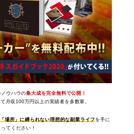
のノウハウの
集大成を完全無料で公開！
えて月収100万円以上の実績者を多数輩。
「場所」に縛られない理想的な副業ライフ
を手に
取ってください！