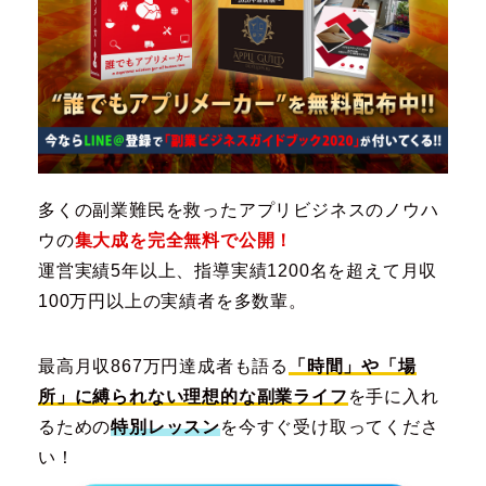
多くの副業難民を救ったアプリビジネスのノウハ
ウの
集大成を完全無料で公開！
運営実績5年以上、指導実績1200名を超えて月収
100万円以上の実績者を多数輩。
最高月収867万円達成者も語る
「時間」や「場
所」に縛られない理想的な副業ライフ
を手に入れ
るための
特別レッスン
を今すぐ受け取ってくださ
い！