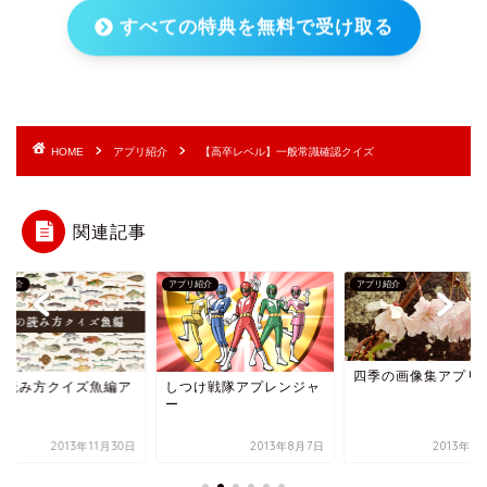
すべての特典を無料で受け取る
HOME
アプリ紹介
【高卒レベル】一般常識確認クイズ
関連記事
アプリ紹介
アプリ紹介
アプリギルドお知らせ
四季の画像集アプリ
しつけ戦隊アプレンジャ
クリスマスのアプ
ー
2013年8月7日
2013年8月15日
2013年