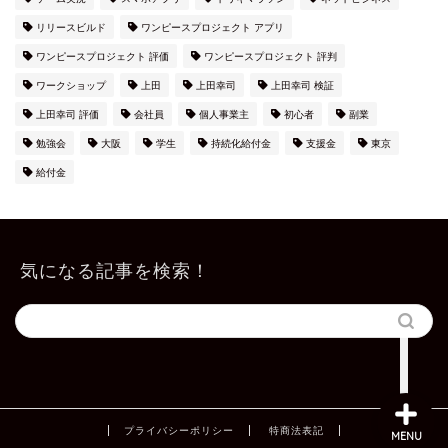
リリースビルド
ワンピースプロジェクト アプリ
ワンピースプロジェクト 評価
ワンピースプロジェクト 評判
ワークショップ
上田
上田幸司
上田幸司 検証
上田幸司 評価
会社員
個人事業主
初心者
副業
勉強会
大阪
学生
持続化給付金
支援金
東京
給付金
上田公式メルマガ
気になる記事を検索！
お問い合わせ
プライバシーポリシー
特商法表記
MENU