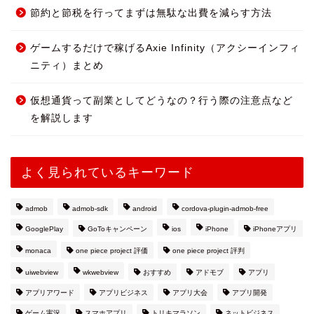
節約と節税を行ってまずは無駄な出費を減らす方法
ゲームするだけで稼げるAxie Infinity（アクシーインフィ
ニティ）まとめ
仮想通貨って副業としてどうなの？行う際の注意点など
を解説します
よく見られているキーワード
admob
admob-sdk
android
cordova-plugin-admob-free
GooglePlay
GoToキャンペーン
ios
iPhone
iPhoneアプリ
monaca
one piece project 評価
one piece project 評判
uiwebview
wkwebview
おすすめ
アドモブ
アプリ
アプリアワード
アプリビジネス
アプリ大会
アプリ開発
ゲーム実況
スマホアプリ
トリキマラソン
ネットビジネス