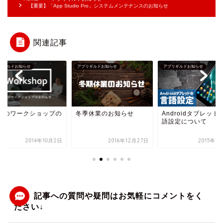
【重要】「App Studio Pro」システムメンテナンスのお知らせ
関連記事
リギルドお知らせ
アプリギルドお知らせ
アプリギルドお知らせ
0月のワークショップの
冬季休業のお知らせ
Androidタブレット
程
語設定について
2014年10月2日
2016年12月27日
2015年1