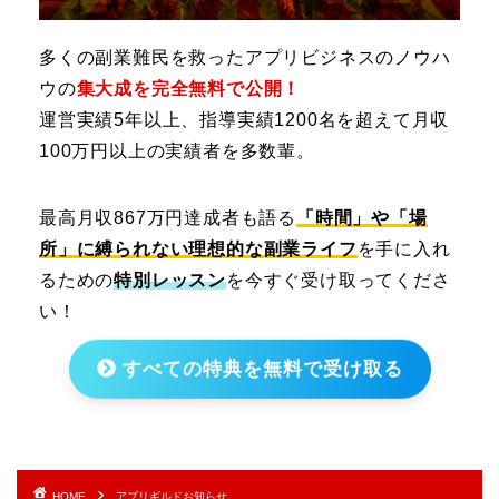
多くの副業難民を救ったアプリビジネスのノウハ
ウの
集大成を完全無料で公開！
運営実績5年以上、指導実績1200名を超えて月収
100万円以上の実績者を多数輩。
最高月収867万円達成者も語る
「時間」や「場
所」に縛られない理想的な副業ライフ
を手に入れ
るための
特別レッスン
を今すぐ受け取ってくださ
い！
すべての特典を無料で受け取る
HOME
アプリギルドお知らせ