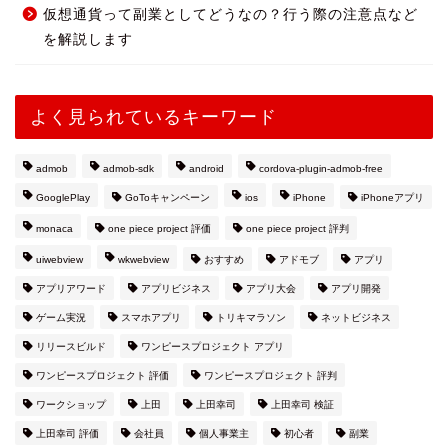
仮想通貨って副業としてどうなの？行う際の注意点など
を解説します
よく見られているキーワード
admob
admob-sdk
android
cordova-plugin-admob-free
GooglePlay
GoToキャンペーン
ios
iPhone
iPhoneアプリ
monaca
one piece project 評価
one piece project 評判
uiwebview
wkwebview
おすすめ
アドモブ
アプリ
アプリアワード
アプリビジネス
アプリ大会
アプリ開発
ゲーム実況
スマホアプリ
トリキマラソン
ネットビジネス
リリースビルド
ワンピースプロジェクト アプリ
ワンピースプロジェクト 評価
ワンピースプロジェクト 評判
ワークショップ
上田
上田幸司
上田幸司 検証
上田幸司 評価
会社員
個人事業主
初心者
副業