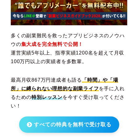
多くの副業難民を救ったアプリビジネスのノウハ
ウの
集大成を完全無料で公開！
運営実績5年以上、指導実績1200名を超えて月収
100万円以上の実績者を多数輩。
最高月収867万円達成者も語る
「時間」や「場
所」に縛られない理想的な副業ライフ
を手に入れ
るための
特別レッスン
を今すぐ受け取ってくださ
い！
すべての特典を無料で受け取る