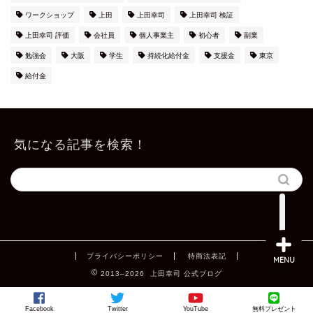
ワークショップ
上田
上田幸司
上田幸司 検証
上田幸司 評価
会社員
個人事業主
初心者
副業
勉強会
大阪
学生
持続化給付金
支援金
東京
給付金
上田公式メルマガ
気になる記事を検索！
お問い合わせ
プライバシーポリシー
特商法表記
MENU
2013–2026 上田幸司 公式ブログ
Facebook
Twitter
YouTube
無料プレゼント