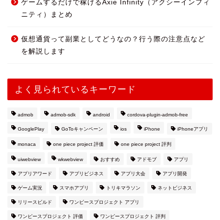
ゲームするだけで稼げるAxie Infinity（アクシーインフィ
ニティ）まとめ
仮想通貨って副業としてどうなの？行う際の注意点など
を解説します
よく見られているキーワード
admob
admob-sdk
android
cordova-plugin-admob-free
GooglePlay
GoToキャンペーン
ios
iPhone
iPhoneアプリ
monaca
one piece project 評価
one piece project 評判
uiwebview
wkwebview
おすすめ
アドモブ
アプリ
アプリアワード
アプリビジネス
アプリ大会
アプリ開発
ゲーム実況
スマホアプリ
トリキマラソン
ネットビジネス
リリースビルド
ワンピースプロジェクト アプリ
ワンピースプロジェクト 評価
ワンピースプロジェクト 評判