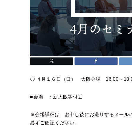
◯ ４月１６日（日） 大阪
会
場 16:00～18:
■
会
場 ：新大阪駅付近
※
会
場詳細は、お申し後にお送りするメール
必ずご確認ください。