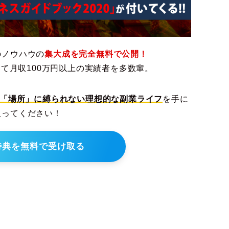
のノウハウの
集大成を完全無料で公開！
えて月収100万円以上の実績者を多数輩。
「場所」に縛られない理想的な副業ライフ
を手に
取ってください！
特典を無料で受け取る