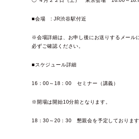
◯ ４月２２日（土） 東京
会
場 16:00～18:
■
会
場 : JR渋谷駅付近
※
会
場詳細は、お申し後にお送りするメール
必ずご確認ください。
■スケジュール詳細
16：00～18：00 セミナー（講義）
※開場は開始10分前となります。
18：30～20：30 懇親
会
を予定しております