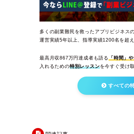
多くの副業難民を救ったアプリビジネス
運営実績5年以上、指導実績1200名を超
最高月収867万円達成者も語る
「時間」や
入れるための
特別レッスン
を今すぐ受け
すべての