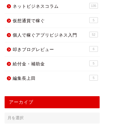
ネットビジネスコラム
135
プリギルドお知らせ
アプリギルドお知らせ
仮想通貨で稼ぐ
5
個人で稼ぐアプリビジネス入門
52
叩きブログレビュー
6
プリのデフォルトデザインを
今週と来週のワークショップ日
更しました
程
給付金・補助金
5
2013年10月31日
2014年2月6
編集長上田
5
アーカイブ