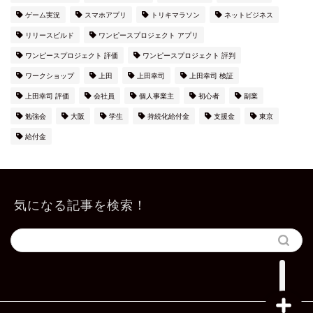
ゲーム実況
スマホアプリ
トリキマラソン
ネットビジネス
リリースビルド
ワンピースプロジェクト アプリ
ワンピースプロジェクト 評価
ワンピースプロジェクト 評判
ワークショップ
上田
上田幸司
上田幸司 検証
上田幸司 評価
会社員
個人事業主
初心者
副業
勉強会
大阪
学生
持続化給付金
支援金
東京
給付金
上田公式メルマガ
気になる記事を検索！
お問い合わせ