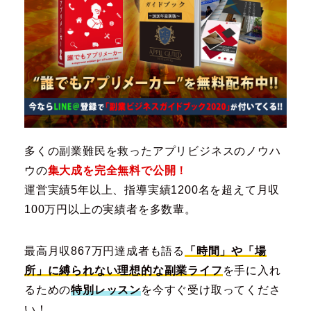
多くの副業難民を救ったアプリビジネスのノウハ
ウの
集大成を完全無料で公開！
運営実績5年以上、指導実績1200名を超えて月収
100万円以上の実績者を多数輩。
最高月収867万円達成者も語る
「時間」や「場
所」に縛られない理想的な副業ライフ
を手に入れ
るための
特別レッスン
を今すぐ受け取ってくださ
い！