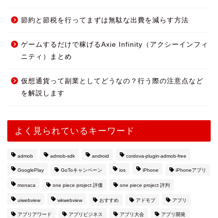
節約と節税を行ってまずは無駄な出費を減らす方法
ゲームするだけで稼げるAxie Infinity（アクシーインフィ
ニティ）まとめ
仮想通貨って副業としてどうなの？行う際の注意点など
を解説します
よく見られているキーワード
admob
admob-sdk
android
cordova-plugin-admob-free
GooglePlay
GoToキャンペーン
ios
iPhone
iPhoneアプリ
monaca
one piece project 評価
one piece project 評判
uiwebview
wkwebview
おすすめ
アドモブ
アプリ
アプリアワード
アプリビジネス
アプリ大会
アプリ開発