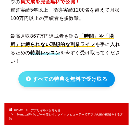
ウの
集大成を完全無料で公開！
運営実績5年以上、指導実績1200名を超えて月収
100万円以上の実績者を多数輩。
最高月収867万円達成者も語る
「時間」や「場
所」に縛られない理想的な副業ライフ
を手に入れ
るための
特別レッスン
を今すぐ受け取ってくださ
い！
すべての特典を無料で受け取る
HOME
アプリギルドお知らせ
Monacaデバッガーを使わず、クイックビューアーでアプリの動作確認をする方
法