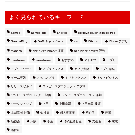
よく見られているキーワード
admob
admob-sdk
android
cordova-plugin-admob-free
GooglePlay
GoToキャンペーン
ios
iPhone
iPhoneアプリ
monaca
one piece project 評価
one piece project 評判
uiwebview
wkwebview
おすすめ
アドモブ
アプリ
アプリアワード
アプリビジネス
アプリ大会
アプリ開発
ゲーム実況
スマホアプリ
トリキマラソン
ネットビジネス
リリースビルド
ワンピースプロジェクト アプリ
ワンピースプロジェクト 評価
ワンピースプロジェクト 評判
ワークショップ
上田
上田幸司
上田幸司 検証
上田幸司 評価
会社員
個人事業主
初心者
副業
勉強会
大阪
学生
持続化給付金
支援金
東京
給付金