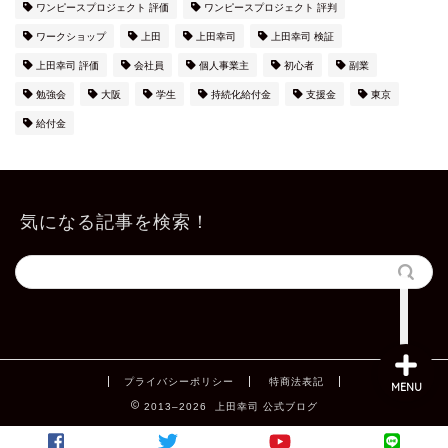
ワンピースプロジェクト 評価
ワンピースプロジェクト 評判
ワークショップ
上田
上田幸司
上田幸司 検証
上田幸司 評価
会社員
個人事業主
初心者
副業
勉強会
大阪
学生
持続化給付金
支援金
東京
給付金
上田公式メルマガ
気になる記事を検索！
お問い合わせ
プライバシーポリシー
特商法表記
MENU
2013–2026 上田幸司 公式ブログ