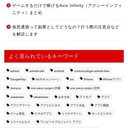
ゲームするだけで稼げるAxie Infinity（アクシーインフィ
ニティ）まとめ
仮想通貨って副業としてどうなの？行う際の注意点など
を解説します
よく見られているキーワード
admob
admob-sdk
android
cordova-plugin-admob-free
GooglePlay
GoToキャンペーン
ios
iPhone
iPhoneアプリ
monaca
one piece project 評価
one piece project 評判
uiwebview
wkwebview
おすすめ
アドモブ
アプリ
アプリアワード
アプリビジネス
アプリ大会
アプリ開発
ゲーム実況
スマホアプリ
トリキマラソン
ネットビジネス
リリースビルド
ワンピースプロジェクト アプリ