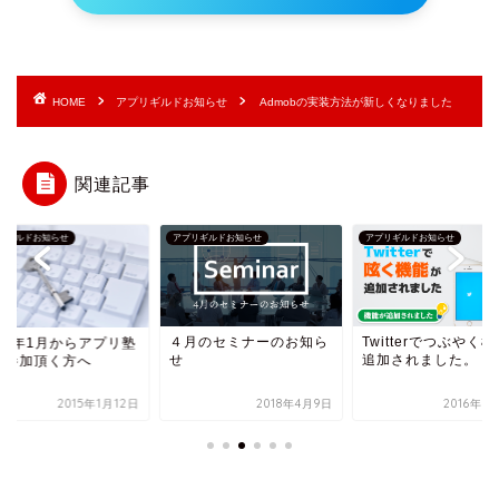
HOME
アプリギルドお知らせ
Admobの実装方法が新しくなりました
関連記事
リギルドお知らせ
アプリギルドお知らせ
アプリギルドお知らせ
４月のセミナーのお知ら
Twitterでつぶやく
015年1月からアプリ塾
せ
追加されました。
ご参加頂く方へ
2015年1月12日
2018年4月9日
2016年5