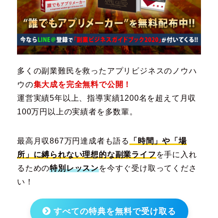
多くの副業難民を救ったアプリビジネスのノウハ
ウの
集大成を完全無料で公開！
運営実績5年以上、指導実績1200名を超えて月収
100万円以上の実績者を多数輩。
最高月収867万円達成者も語る
「時間」や「場
所」に縛られない理想的な副業ライフ
を手に入れ
るための
特別レッスン
を今すぐ受け取ってくださ
い！
すべての特典を無料で受け取る