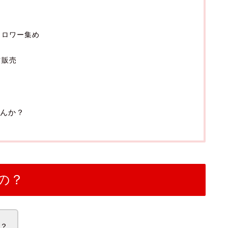
ォロワー集め
ツ販売
んか？
の？
じ？