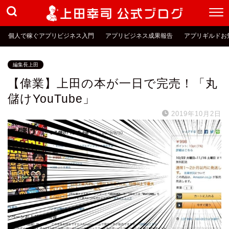
個人で稼ぐアプリビジネス入門
アプリビジネス成果報告
アプリギルドお
編集長上田
【偉業】上田の本が一日で完売！「丸
儲けYouTube」
2019年10月2日