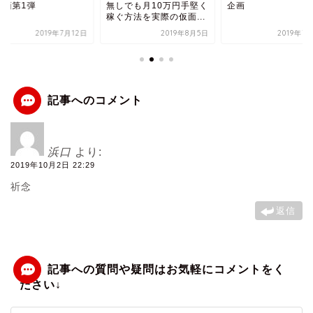
企画第1弾
無しでも月10万円手堅く
企画
稼ぐ方法を実際の仮面...
2019年7月12日
2019年8月5日
2019年7
浜口
より:
2019年10月2日 22:29
祈念
返信