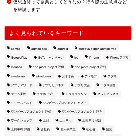
仮想通貨って副業としてどうなの？行う際の注意点など
を解説します
よく見られているキーワード
admob
admob-sdk
android
cordova-plugin-admob-free
GooglePlay
GoToキャンペーン
ios
iPhone
iPhoneアプリ
monaca
one piece project 評価
one piece project 評判
uiwebview
wkwebview
おすすめ
アドモブ
アプリ
アプリアワード
アプリビジネス
アプリ大会
アプリ開発
ゲーム実況
スマホアプリ
トリキマラソン
ネットビジネス
リリースビルド
ワンピースプロジェクト アプリ
ワンピースプロジェクト 評価
ワンピースプロジェクト 評判
ワークショップ
上田
上田幸司
上田幸司 検証
上田幸司 評価
会社員
個人事業主
初心者
副業