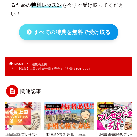
るための
特別レッスン
を今すぐ受け取ってくださ
い！
すべての特典を無料で受け取る
HOME
編集長上田
【偉業】上田の本が一日で完売！「丸儲けYouTube」
関連記事
長上田
編集長上田
編集長上田
集長上田出版プレゼン
動画配信者必見！顔出し
雑誌発売記念プレゼ