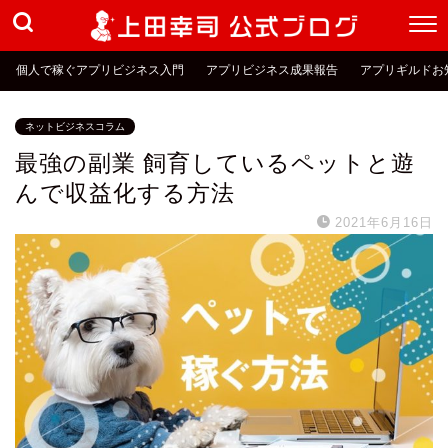
個人で稼ぐアプリビジネス入門
アプリビジネス成果報告
アプリギルドお
ネットビジネスコラム
最強の副業 飼育しているペットと遊
んで収益化する方法
2021年6月16日