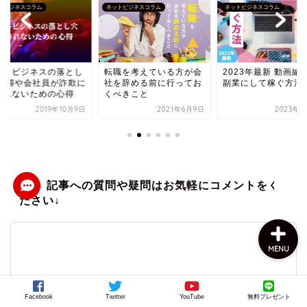
トビジネスコラム
ネットビジネスコラム
ネットビジネスコラム
職を考えている方が会
2023年最新 動画編集を
結局ネットビジネス
を辞める前に行ってお
副業にして稼ぐ方法
げない人と稼げる人
べきこと
が違うのか？
2021年6月9日
2023年7月6日
2021年9月
上田公式メルマガ
お問い合わせ
MENU
Facebook
Twitter
YouTube
無料プレゼント