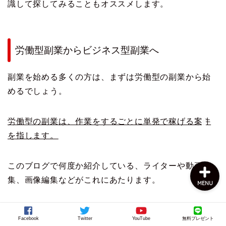
識して探してみることもオススメします。
労働型副業からビジネス型副業へ
副業を始める多くの方は、まずは労働型の副業から始
めるでしょう。
上田公式メルマガ
労働型の副業は、作業をするごとに単発で稼げる案件
お問い合わせ
を指します。
このブログで何度か紹介している、ライターや動画編
集、画像編集などがこれにあたります。
MENU
これらの労働型副業は、コンビニでバイトをするより
Facebook
Twitter
YouTube
無料プレゼント
かは圧倒的に効率が良いですが、それでも労働に変わ