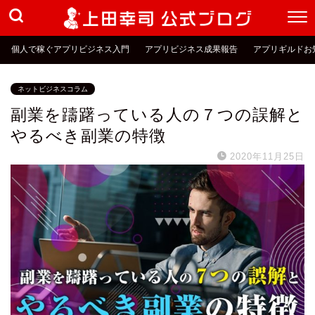
個人で稼ぐアプリビジネス入門
アプリビジネス成果報告
アプリギルドお
ネットビジネスコラム
副業を躊躇っている人の７つの誤解と
やるべき副業の特徴
2020年11月25日