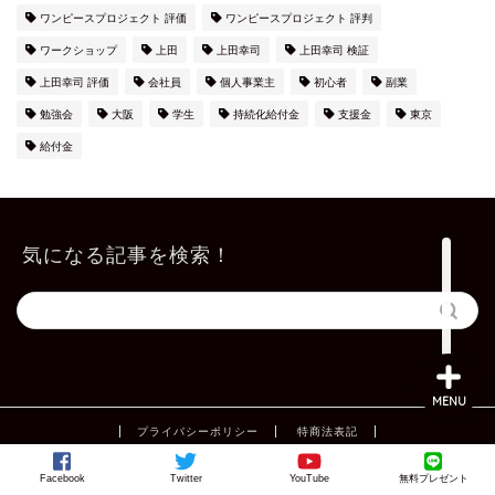
ワンピースプロジェクト 評価
ワンピースプロジェクト 評判
ワークショップ
上田
上田幸司
上田幸司 検証
上田幸司 評価
会社員
個人事業主
初心者
副業
勉強会
大阪
学生
持続化給付金
支援金
東京
給付金
上田公式メルマガ
気になる記事を検索！
お問い合わせ
MENU
プライバシーポリシー
特商法表記
2013–2026 上田幸司 公式ブログ
Facebook
Twitter
YouTube
無料プレゼント