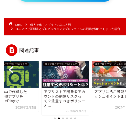
HOME
個人で稼ぐアプリビジネス入門
iOSアプリ証明書とプロビジョニングプロファイルの期限が切れてしまった場合
関連記事
で稼ぐアプリビジネス入門
個人で稼ぐアプリビジネス入門
個人で稼ぐアプリビジネス入門
プリストア開発者アカ
アプリに活用可能なキャ
monacaでのiPhon
ントの削除リスクっ
ッシュポイントまとめ
リのビルドとリリース
？注意すべきポリシー
編 202...
.
2021年3月31日
2020年2
2020年9月2日