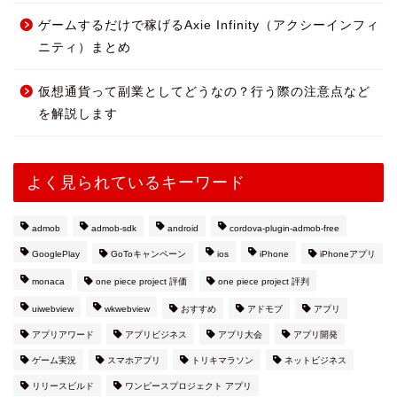
ゲームするだけで稼げるAxie Infinity（アクシーインフィ
ニティ）まとめ
仮想通貨って副業としてどうなの？行う際の注意点など
を解説します
よく見られているキーワード
admob
admob-sdk
android
cordova-plugin-admob-free
GooglePlay
GoToキャンペーン
ios
iPhone
iPhoneアプリ
monaca
one piece project 評価
one piece project 評判
uiwebview
wkwebview
おすすめ
アドモブ
アプリ
アプリアワード
アプリビジネス
アプリ大会
アプリ開発
ゲーム実況
スマホアプリ
トリキマラソン
ネットビジネス
リリースビルド
ワンピースプロジェクト アプリ