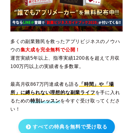
多くの副業難民を救ったアプリビジネスのノウハ
ウの
集大成を完全無料で公開！
運営実績5年以上、指導実績1200名を超えて月収
100万円以上の実績者を多数輩。
最高月収867万円達成者も語る
「時間」や「場
所」に縛られない理想的な副業ライフ
を手に入れ
るための
特別レッスン
を今すぐ受け取ってくださ
い！
すべての特典を無料で受け取る