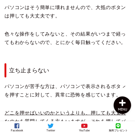
パソコンはそう簡単に壊れませんので、大抵のボタン
は押しても大丈夫です。
色々な操作をしてみないと、その結果がいつまで経っ
てもわからないので、とにかく毎日触ってください。
上田公式メルマガ
立ち止まらない
お問い合わせ
パソコンが苦手な方は、パソコンで表示されるボタン
を押すことに対して、異常に恐怖を感じています。
MENU
どこを押せばいいのかというよりも、押しても大丈夫
なのかを質問してくる方もいますが、それを押してパ
ソコンが壊れることはありません。
Facebook
Twitter
YouTube
無料プレゼント