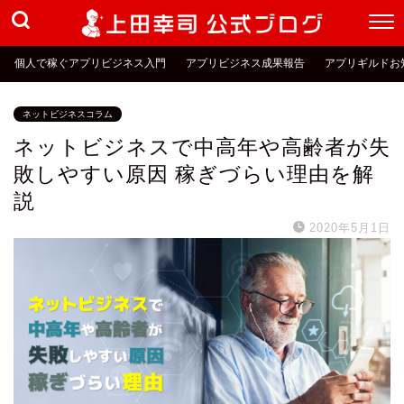
個人で稼ぐアプリビジネス入門
アプリビジネス成果報告
アプリギルドお
ネットビジネスコラム
ネットビジネスで中高年や高齢者が失
敗しやすい原因 稼ぎづらい理由を解
説
2020年5月1日