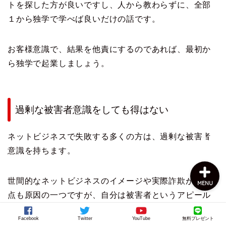
トを探した方が良いですし、人から教わらずに、全部
１から独学で学べば良いだけの話です。
お客様意識で、結果を他責にするのであれば、最初か
ら独学で起業しましょう。
上田公式メルマガ
過剰な被害者意識をしても得はない
お問い合わせ
ネットビジネスで失敗する多くの方は、過剰な被害者
意識を持ちます。
世間的なネットビジネスのイメージや実際詐欺が多い
MENU
点も原因の一つですが、自分は被害者というアピール
をする方が非常に多いです。
Facebook
Twitter
YouTube
無料プレゼント