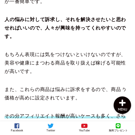
が一番簡単です。
人の悩みに対して訴求し、それを解決させたいと思わ
せればいいので、人々が興味を持ってくれやすいので
す。
もちろん表現には気をつけないといけないのですが、
上田公式メルマガ
美容や健康にまつわる商品を取り扱えば稼げる可能性
が高いです。
お問い合わせ
また、これらの商品は悩みに訴求をするので、商品の
価格が高めに設定されています。
MENU
その分アフィリエイト報酬が高いケースも多く、さら
にリピートすることが前提の商品がほとんどのため、
Facebook
Twitter
YouTube
無料プレゼント
継続的な報酬が手に入ります。