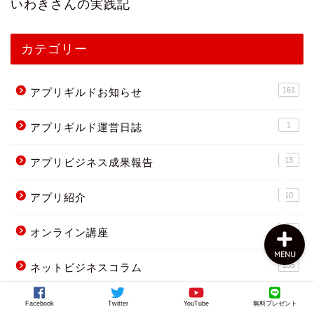
いわきさんの実践記
カテゴリー
161
アプリギルドお知らせ
1
アプリギルド運営日誌
上田公式メルマガ
13
アプリビジネス成果報告
お問い合わせ
10
アプリ紹介
4
オンライン講座
MENU
135
ネットビジネスコラム
5
仮想通貨で稼ぐ
Facebook
Twitter
YouTube
無料プレゼント