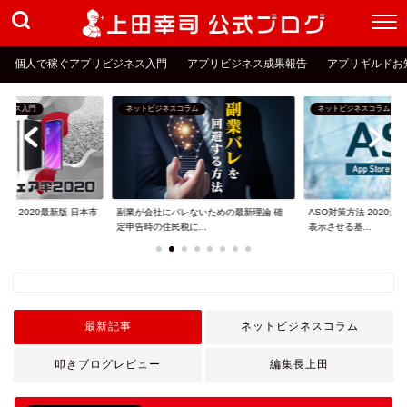
個人で稼ぐアプリビジネス入門
アプリビジネス成果報告
アプリギルドお
ム
ネットビジネスコラム
アプリビジネス成果報告
ないための最新理論 確
ASO対策方法 2020最新版 アプリを上位
アプリビジネスで月収8
..
表示させる基...
物の元へ上田幸司...
最新記事
ネットビジネスコラム
叩きブログレビュー
編集長上田